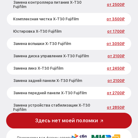
Замена контроллера питания X-T30
от 2500₽
Fujifilm
Комплексная чистка X-T30 Fujifilm
от 3500₽
Юстировка X-T30 Fujifilm
от 1700₽
Замена вспышки X-T30 Fujifilm
от 3050₽
Замена диска управления X-T30 Fujifilm
от 2100₽
Замена линз X-T30 Fujifilm
от 2450₽
Замена задней панели X-T30 Fujifilm
от 2100₽
Замена передней панели X-T30 Fujifilm
от 2700₽
Замена устройства стабилизации X-T30
от 2850₽
Fujifilm
Здесь нет моей поломки
Замена фокусировочного экрана X-T30
от 2700₽
Fujifilm
Принимаем все формы оплаты