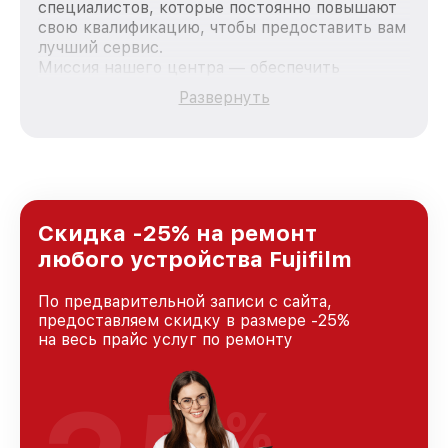
специалистов, которые постоянно повышают
свою квалификацию, чтобы предоставить вам
лучший сервис.
Миссия нашего центра — обеспечить
качественный и доступный ремонт для
Развернуть
каждого пользователя продукции Fujifilm, вне
зависимости от сложности поломки. Мы
стремимся к тому, чтобы каждый клиент был
удовлетворен скоростью и качеством
предоставляемых услуг. Наша цель — стать
лучшим сервисным центром Fujifilm в городе
Новосибирске, постоянно повышая уровень
Скидка -25% на ремонт
доверия и лояльности наших клиентов.
любого устройства Fujifilm
По предварительной записи с сайта,
предоставляем скидку в размере -25%
на весь прайс услуг по ремонту
%