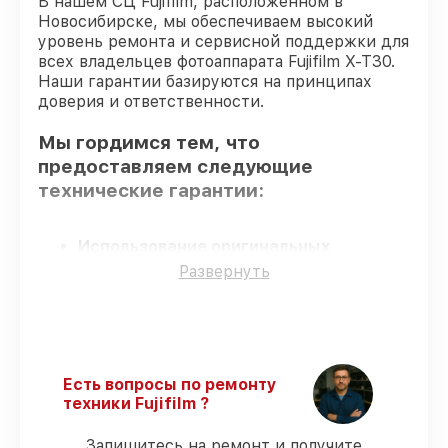
В нашем СЦ Fujifilm, расположенном в
Новосибирске, мы обеспечиваем высокий
уровень ремонта и сервисной поддержки для
всех владельцев фотоаппарата Fujifilm X-T30.
Наши гарантии базируются на принципах
доверия и ответственности.
Мы гордимся тем, что
предоставляем следующие
технические гарантии:
Использование оригинальных
запчастей
– гарантируем использование
Развернуть
фирменных запчастей для сервиса.
Квалифицированные специалисты
–
мастера проходят строгий отбор и
регулярное обучение.
Соблюдение сроков восстановления
–
Есть вопросы по ремонту
обслуживание фотоаппарата X-T30
техники Fujifilm ?
выполняется строго в оговоренные
сроки.
Запишитесь на ремонт и получите
Сервис с гарантией
– обслуживаем