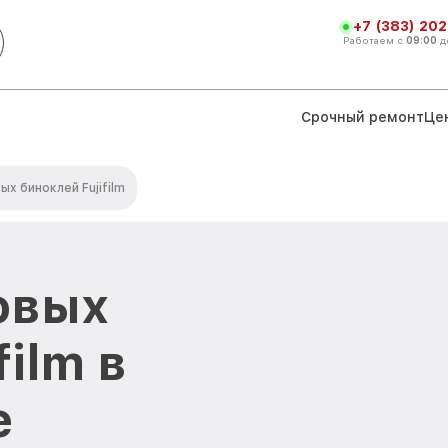
+7 (383) 202
Работаем с
09:00
д
Срочный ремонт
Це
х биноклей Fujifilm
овых
film в
е