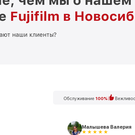
е, чем мы о нашем
ре
Fujifilm в Новоси
мают наши клиенты?
Обслуживание
100%
Вежливос
Малышева Валерия