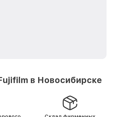
ujifilm в Новосибирске
фрового
Склад фирменных