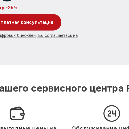
ку -25%
платная консультация
ифровых биноклей, Вы соглашаетесь на
шего сервисного центра F
выгодные цены на
Обслуживание ци